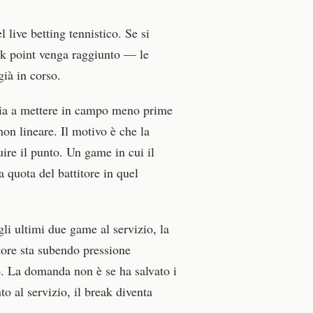
 live betting tennistico. Se si
ak point venga raggiunto — le
già in corso.
nizia a mettere in campo meno prime
n lineare. Il motivo è che la
uire il punto. Un game in cui il
a quota del battitore in quel
gli ultimi due game al servizio, la
atore sta subendo pressione
so. La domanda non è se ha salvato i
o al servizio, il break diventa