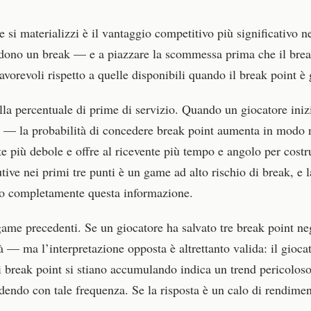
si materializzi è il vantaggio competitivo più significativo nel
cedono un break — e a piazzare la scommessa prima che il bre
vorevoli rispetto a quelle disponibili quando il break point è 
 della percentuale di prime di servizio. Quando un giocatore i
— la probabilità di concedere break point aumenta in modo no
te più debole e offre al ricevente più tempo e angolo per costr
ive nei primi tre punti è un game ad alto rischio di break, e l
o completamente questa informazione.
 game precedenti. Se un giocatore ha salvato tre break point ne
tà — ma l’interpretazione opposta è altrettanto valida: il gioc
he i break point si stiano accumulando indica un trend pericolo
dendo con tale frequenza. Se la risposta è un calo di rendiment