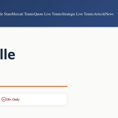
de Slam
Mercati Tennis
Quote Live Tennis
Strategie Live Tennis
Articoli
News
lle
18+ Only
18+