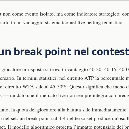
nt non come evento isolato, ma come indicatore strategico: com
arlo in un vantaggio sistematico nel live betting tennistico.
n break point nel contest
l giocatore in risposta si trova in vantaggio 40-30, 40-15, 40
rsario. In termini statistici, nel circuito ATP la percentuale m
el circuito WTA sale al 45-50%. Questo significa che meno de
ak — un dato che il mercato live non sempre integra con preci
nto, la quota del giocatore alla battuta sale immediatamente
o nel set: un break point sul 4-4 nel terzo set produce un’osci
et. Il modello algoritmico proietta l’impatto potenziale del bre